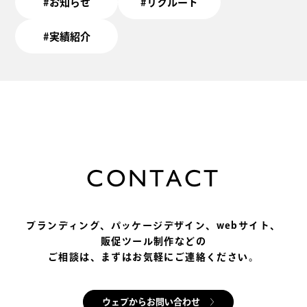
#お知らせ
#リクルート
へ、そして日常から、ゆっくりと世界へ広がってい
きます。
#実績紹介
このブログでは、世界平和を目指す一人のデザイナ
ーとして、日々の出来事や、感じたこと、考えてい
ることを綴っていきます。
気軽に読んでもらえたら嬉しいです！
C
O
N
T
A
C
T
ブランディング、パッケージデザイン、
webサイト、
販促ツール制作などの
ご相談は、まずはお気軽にご連絡ください。
ウェブからお問い合わせ