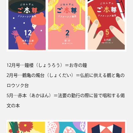
12月号…鐘楼（しょうろう）＝お寺の鐘
2月号…鶴亀の燭台（しょくだい）＝仏前に供える鶴と亀の
ロウソク台
5月…赤本（あかほん）＝法要の勤行の際に皆で唱和する偈
文の本