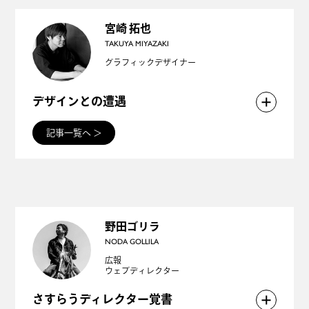
業戦略」的な立場に変化してきた証だと肌で感じま
す。
宮崎 拓也
TAKUYA MIYAZAKI
デザインがどのように経営に組み込まれるべきかが
グラフィックデザイナー
問われている今、デザイン経営を支える三つの重要
な柱「戦略」「プロセス」「文化」に焦点を当て、
デザインとの遭遇
それぞれが企業の成功にどのようにアプローチでき
デザインのことが未知だった大学一年目の春。
記事一覧へ
＞
るのか、じわじわ掘り下げていきます！
月日が経ち、日常の中でほんの少しでもデザインの
ことに目を向けてみると...未知だと思っていたもの
は酸素のように当たり前に存在しているなーとしみ
じみ。そんなデザイナー歴5年目の青二才の僕がデザ
野田ゴリラ
NODA GOLLILA
インとの遭遇によって世界が広がる日常を綴ってい
広報
ウェブディレクター
ます。デザインをより身近に感じられる。そんな記
事です！
さすらうディレクター覚書