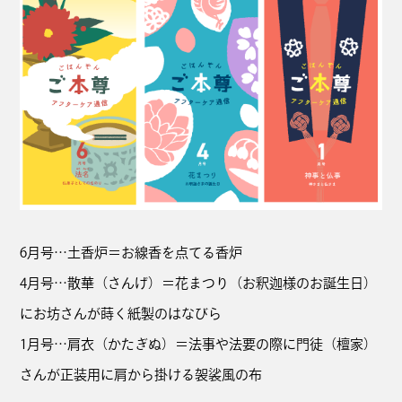
6月号…土香炉＝お線香を点てる香炉
4月号…散華（さんげ）＝花まつり（お釈迦様のお誕生日）
にお坊さんが蒔く紙製のはなびら
1月号…肩衣（かたぎぬ）＝法事や法要の際に門徒（檀家）
さんが正装用に肩から掛ける袈裟風の布