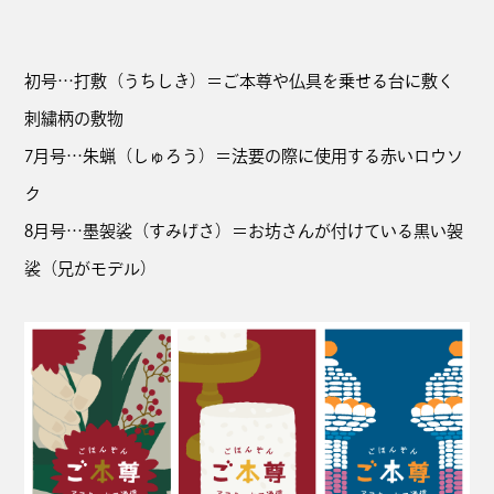
初号…打敷（うちしき）＝ご本尊や仏具を乗せる台に敷く
刺繍柄の敷物
7月号…朱蝋（しゅろう）＝法要の際に使用する赤いロウソ
ク
8月号…墨袈裟（すみげさ）＝お坊さんが付けている黒い袈
裟（兄がモデル）