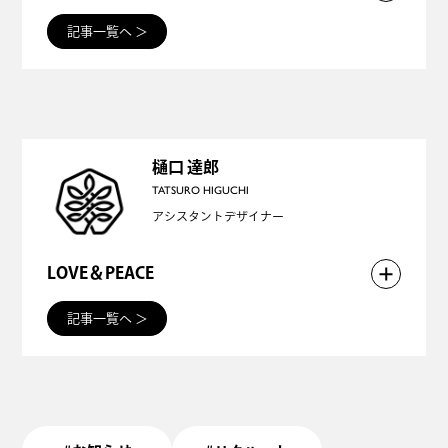
「あ！こいつここにもいるぞ！」と思われた方。
記事一覧へ
＞
ありがとうございます。野田ゴリラは好きな人のサ
イトに記事を書くのが仕事のひとつです。
故にアルジュナさんのサイトでもこうして書かせて
いただいてます。
樋口 達郎
TATSURO HIGUCHI
業界をさすらい、日々情報を仕入れ、思考し醸成し
アシスタントデザイナー
た面白記事をお届けします！
LOVE＆PEACE
戦争や争いごとが絶えないこの世界で、デザインの
記事一覧へ
＞
力によって、世の中を少しでも平和にできると信じ
ています。
デザインに注いだ愛は、クライアントから消費者