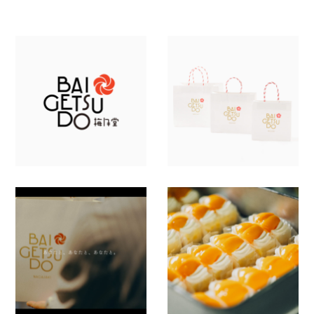
すべて
ブランディング
CI・MVV
ネーミング
ロゴ・シンボル
タイポグラフィー
パッケージ
パンフレット・会社案内・カタログ
チラシ・リーフレット・DM
名刺・封筒・ショップカード
イラスト
コーポレートサイト
ランディングページ
動画・ムービー
ノベルティー
サイン・看板
INDUSTRY
業種
すべて
農園・牧場
病院・クリニック・医療
介護・福祉
スポーツ
ホテル・旅館
酒造
製造・メーカー
学校・教育・保育
工業・インフラ・流通・交通
建築・住宅・不動産
アパレル・ファッション
美容・化粧品・健康