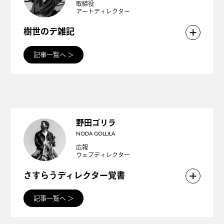
取締役
アートディレクター
問われている今、デザイン経営を支える三つの重要
な柱「戦略」「プロセス」「文化」に焦点を当て、
樹世のデ雑記
それぞれが企業の成功にどのようにアプローチでき
「料理は愛情！」「料理は火力！」なんていう人も
記事一覧へ
＞
るのか、じわじわ掘り下げていきます！
いれば、「料理は化学！」とかいう人もいる。
そうそう、デザインも同じだなってわたしは思う。
いろんなことを知っている人がつくるものは、おい
しくて楽しい。
野田ゴリラ
NODA GOLLILA
知恵の冷蔵庫からとりだした材料を切ったり茹でた
広報
ウェブディレクター
り、塩もみしたり。食べるひとの顔を思い浮かべた
り。感性だけじゃおいしくならない、デザインのや
さすらうディレクター覚書
っかいさや、工夫の面白さを感じたままに書いてい
「あ！こいつここにもいるぞ！」と思われた方。
記事一覧へ
＞
ます。
ありがとうございます。野田ゴリラは好きな人のサ