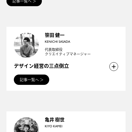
記事一覧へ
＞
笹田 健一
KENICHI SASADA
代表取締役
クリエイティブマネージャー
デザイン経営の三点倒立
「デザイン経営」という言葉を界隈で耳にすること
記事一覧へ
＞
が増えてきました。
デザイン＝装飾のようなイメージからは離れ、「企
業戦略」的な立場に変化してきた証だと肌で感じま
す。
亀井 樹世
KIYO KAMEI
デザインがどのように経営に組み込まれるべきかが