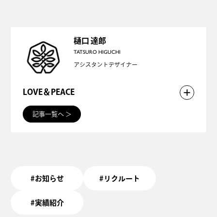
イトに記事を書くのが仕事のひとつです。
故にアルジュナさんのサイトでもこうして書かせて
いただいてます。
樋口 達郎
TATSURO HIGUCHI
業界をさすらい、日々情報を仕入れ、思考し醸成し
アシスタントデザイナー
た面白記事をお届けします！
LOVE＆PEACE
戦争や争いごとが絶えないこの世界で、デザインの
記事一覧へ
＞
力によって、世の中を少しでも平和にできると信じ
ています。
デザインに注いだ愛は、クライアントから消費者
#お知らせ
#リクルート
へ、そして日常から、ゆっくりと世界へ広がってい
きます。
#実績紹介
このブログでは、世界平和を目指す一人のデザイナ