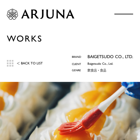
WORKS
BAIGETSUDO CO., LTD.
BRAND
BACK TO LIST
＜
Baigetsudo Co., Ltd.
CLIENT
GENRE
飲食店・食品