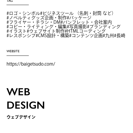
TAG
ロゴ・シンボル
ビジネスツール （名刺・封筒 など）
ノベルティグッズ企画・制作
パッケージ
フライヤー・チラシ・DM
パンフレット・会社案内
コピー・ライティング・編集
写真撮影
ブランディング
イラスト
ウェブサイト制作
HTMLコーディング
レスポンシブ
CMS設計・構築
コンテンツ企画
九州
長崎
WEBSITE
https://baigetsudo.com/
WEB
DESIGN
ウェブデザイン