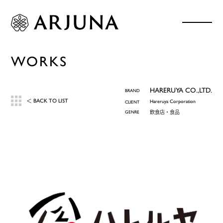
WORKS
HARERUYA CO.,LTD.
BRAND
BACK TO LIST
＜
Hareruya Corporation
CLIENT
GENRE
飲食店・食品