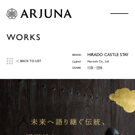
WORKS
HIRADO CASTLE STAY
BRAND
BACK TO LIST
＜
Noroshi Co., Ltd.
CLIENT
GENRE
行政・団体