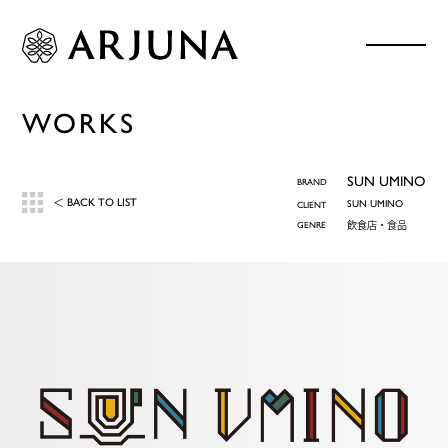
WORKS
SUN UMINO
BRAND
BACK TO LIST
＜
SUN UMINO
CLIENT
GENRE
飲食店・食品