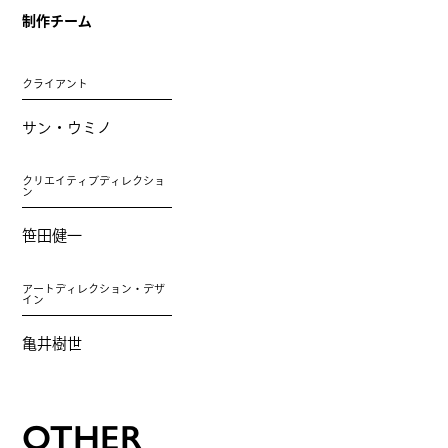
制作チーム
クライアント
サン・ウミノ
クリエイティブディレクショ
ン
笹田健一
アートディレクション・デザ
イン
亀井樹世
OTHER