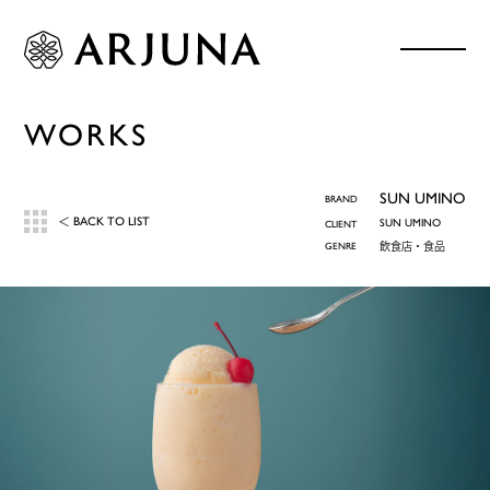
WORKS
SUN UMINO
BRAND
BACK TO LIST
＜
SUN UMINO
CLIENT
GENRE
飲食店・食品